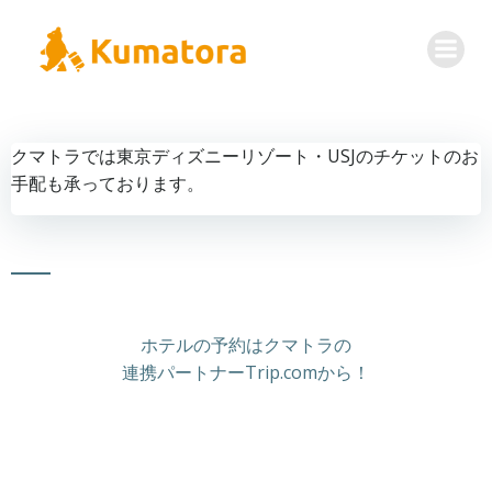
コ
ン
テ
ン
ツ
へ
クマトラでは東京ディズニーリゾート・USJのチケットのお
ス
手配も承っております。
キ
ッ
プ
ホテルの予約はクマトラの
連携パートナーTrip.comから！