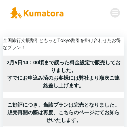
コ
ン
テ
ン
ツ
へ
全国旅行支援割引ともっとTokyo割引を掛け合わせたお得
ス
なプラン！
キ
ッ
2月5日14：00頃まで誤った料金設定で販売してお
プ
りました。
すでにお申込み済のお客様
には
弊社より順次ご連
絡差し上げます。
ご好評につき、当該プランは完売となりました。
販売再開の際は再度、こちらのページにてお知ら
せいたします。