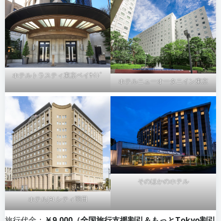
ホテルトラスティ東京ベイｻｲﾄﾞ
ホテルニューオータニイン東京
そのほかのホテル
ホテルJALシティ羽田
旅行代金：
￥9,000（全国旅行支援割引＆もっとTokyo割引