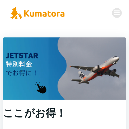
コ
ン
テ
ン
ツ
へ
ス
キ
ッ
プ
ここがお得！